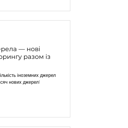
ерела — нові
орингу разом із
ількість іноземних джерел
исяч нових джерел!