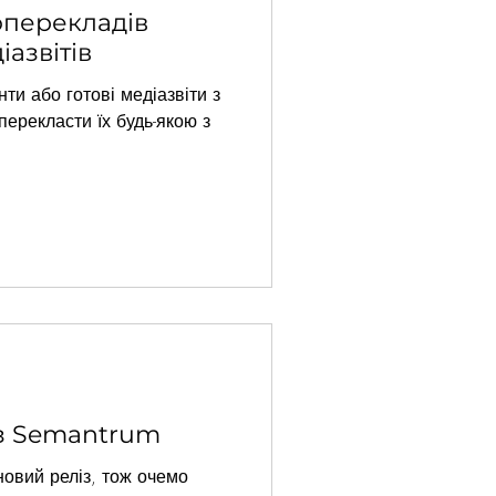
оперекладів
іазвітів
ти або готові медіазвіти з
перекласти їх будь-якою з
з Semantrum
овий реліз, тож очемо