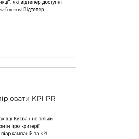
кції, які відтепер доступні
w Forecast Відтепер
боти вашого PR-відділу
дали у систему дані
відомлення. Це вирахувані
ні по прогнозованій
о повідомлення. Відтак,
кільки ваших потенційних
чи інше повідомлення
имірювати KPI PR-
хівці Києва і не тільки
орити про критерії
піар-кампаній та KPI