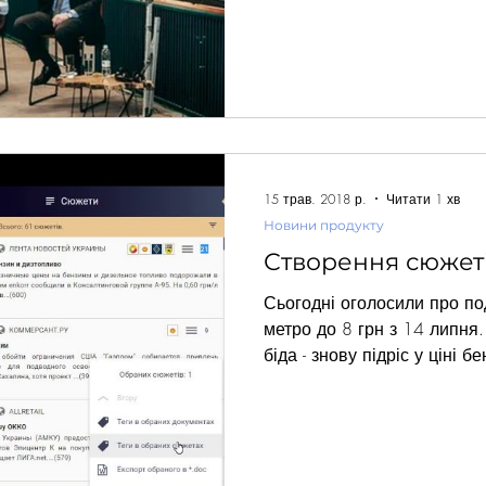
фахівців. Захід було орган
інтелектуальним простором
Української асоціації зі зв’
Перевізник, незалежний ко
виступала у ролі модерато
видатною цитатою Білла Ге
останній долар, я би витра
15 трав. 2018 р.
Читати 1 хв
Новини продукту
Створення сюжет
Сьогодні оголосили про по
метро до 8 грн з 14 липня.
біда - знову підріс у ціні 
сьогодні згадали більше 20
або бренд відомий, можна 
однакових повідомлень та 
лісу". Щоб ви могли легко о
ситуації, ми у Semantrum с