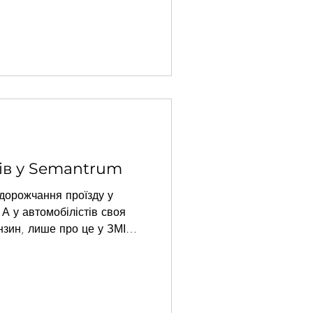
ізовано Semantrum та
 mOre, за підтримки
язків із громадськістю. Надія
нсультант, яка на заході
ра, розпочала дискусію
йтса «Якби у мене був
тив його на піар
ів у Semantrum
дорожчання проїзду у
 А у автомобілістів своя
бензин, лише про це у ЗМІ
 разів. Коли тема гаряча
загубитись в переліку
"за деревами не побачити
рієнтуватись у такій
творили функцію "Сюжети".