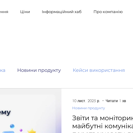
ення
Ціни
Інформаційний хаб
Про компанію
ка
Новини продукту
Кейси використання
10 лист. 2025 р.
Читати 1 хв
Новини продукту
Звіти та моніторин
майбутні комунік