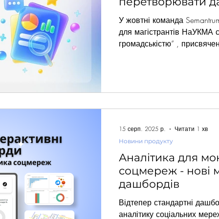
перетворювати да
У жовтні команда Semantrum провела онлайн-лек
для магістрантів НаУКМА сп
громадськістю” , присвячен
оцінці ефективності комун
про інструменти, а й про те
створити історію, зрозуміл
як обирати систему моніто
аналітичні метрики і як їх
комунікаційникам стежити з
як побудувати систему звіт
15 серп. 2025 р.
Читати 1 хв
Новини продукту
Аналітика для мо
соцмереж - нові 
дашбордів
Відтепер стандартні дашб
аналітику соціальних мере