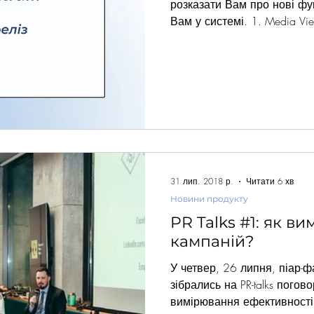
розказати Вам про нові фун
Вам у системі. 1. Media Vie
оцінювати ефективність ро
стало ще простіше – ми до
прогнозованого охвату по
за певним коефіцієнтом да
кількості переглядів вашог
тепер ви можете бачити, с
клієнтів могли бачити те 
31 лип. 2018 р.
Читати 6 хв
Новини продукту
PR Talks #1: як в
кампаній?
У четвер, 26 липня, піар-фа
зібрались на PR-talks погов
вимірювання ефективності 