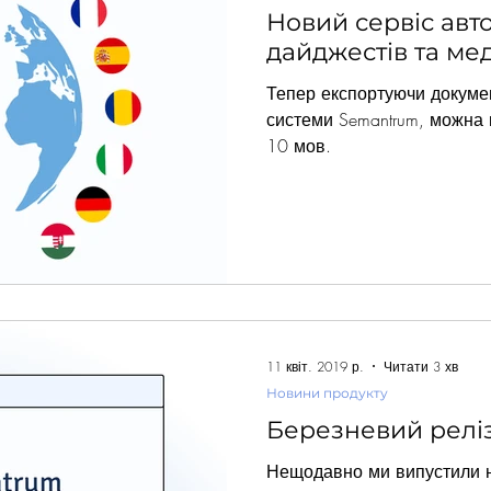
Новий сервіс авт
дайджестів та мед
Тепер експортуючи докумен
системи Semantrum, можна 
10 мов.
11 квіт. 2019 р.
Читати 3 хв
Новини продукту
Березневий релі
Нещодавно ми випустили н