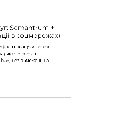
уг: Semantrum +
ації в соцмережах)
рифного плану Semantrum
тариф Corporate в
ndVox, без обмежень на