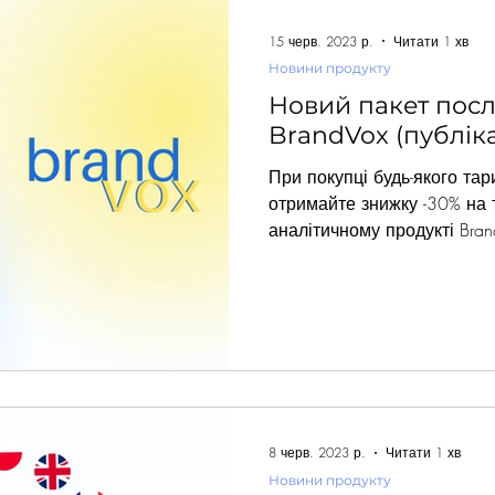
15 черв. 2023 р.
Читати 1 хв
Новини продукту
Новий пакет посл
BrandVox (публік
При покупці будь-якого та
отримайте знижку -30% на 
аналітичному продукті Bra
8 черв. 2023 р.
Читати 1 хв
Новини продукту