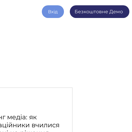
Вхід
Безкоштовне Демо
г медіа: як
аційники вчилися