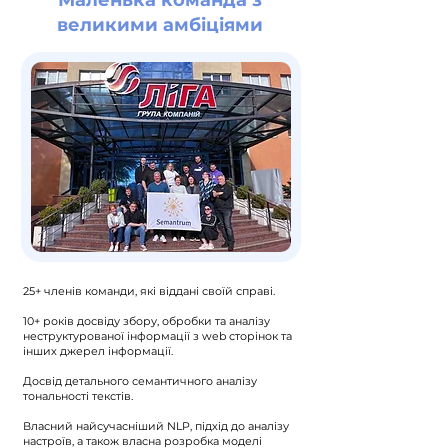
Маленька команда з
великими амбіціями
25+ членів команди, які віддані своїй справі.
10+ років досвіду збору, обробки та аналізу
неструктурованої інформації з web сторінок та
інших джерел інформації.
Досвід детального семантичного аналізу
тональності текстів.
Власний найсучасніший NLP, підхід до аналізу
настроїв, а також власна розробка моделі