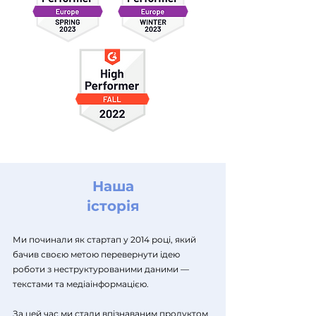
Наша
історія
Ми починали як стартап у 2014 році, який
бачив своєю метою перевернути ідею
роботи з неструктурованими даними —
текстами та медіаінформацією.
За цей час ми стали впізнаваним продуктом