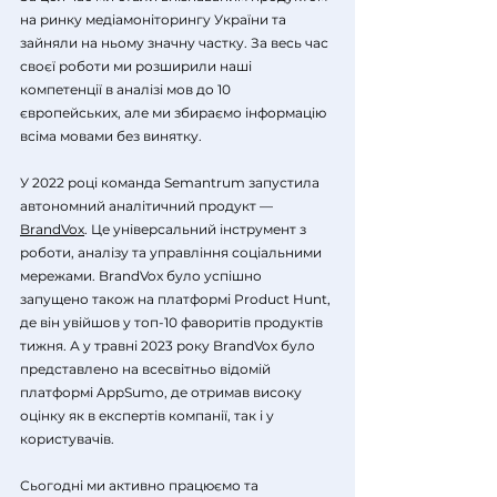
на ринку медіамоніторингу України та
зайняли на ньому значну частку. За весь час
своєї роботи ми розширили наші
компетенції в аналізі мов до 10
європейських, але ми збираємо інформацію
всіма мовами без винятку.​
У 2022 році команда Semantrum запустила
автономний аналітичний продукт —
BrandVox
. Це універсальний інструмент з
роботи, аналізу та управління соціальними
мережами. BrandVox було успішно
запущено також на платформі Product Hunt,
де він увійшов у топ-10 фаворитів продуктів
тижня. А у травні 2023 року BrandVox було
представлено на всесвітньо відомій
платформі AppSumo, де отримав високу
оцінку як в експертів компанії, так і у
користувачів.
Сьогодні ми активно працюємо та